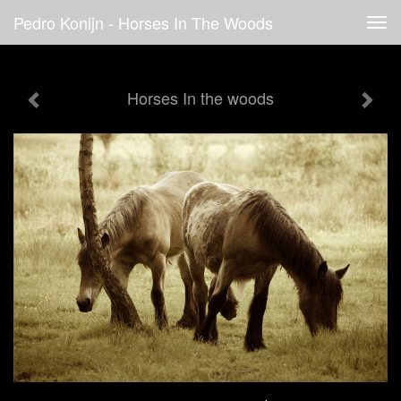
Pedro Konijn - Horses In The Woods
Tog
navi
Horses In the woods