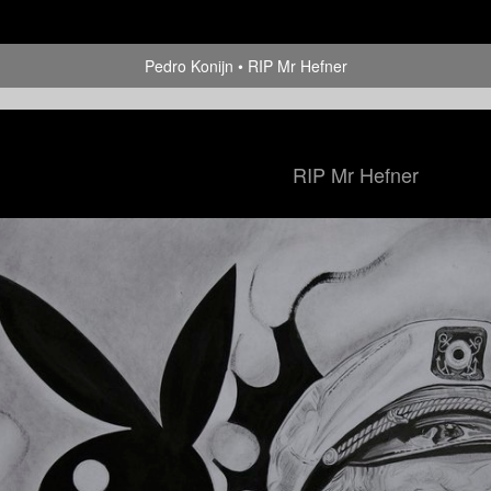
Pedro Konijn
RIP Mr Hefner
RIP Mr Hefner